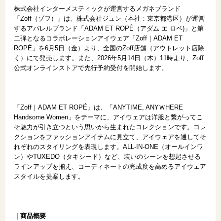
株式会社インターメスティックが運営するメガネブランド
「Zoff（ゾフ）」は、株式会社ジュン（本社：東京都港区）が運営
するアパレルブランド「ADAM ET ROPÉ（アダム エ ロペ)」と第
二弾となるコラボレーションアイウェア「Zoff｜ADAM ET
ROPÉ」を6月5日（金）より、全国のZoff店舗（アウトレット店除
く）にて発売します。また、2026年5月14日（木）11時より、Zoff
公式オンラインストアで先行予約受付を開始します。
「Zoff｜ADAM ET ROPÉ」は、「ANYTIME, ANYＷHERE
Handsome Women」をテーマに、アイウェアは洋服と繋がってこ
そ魅力が引き立つという思いから生まれたコレクションです。コレ
クションをファッションアイテムに見立て、アイウェアを通してそ
れぞれのスタイリングを表現します。ALL-IN-ONE（オールインワ
ン）やTUXEDO（タキシード）など、装いのシーンを想起させる
ラインアップを揃え、コーディネートの完成度を高めるアイウェア
スタイルを提案します。
｜商品概要