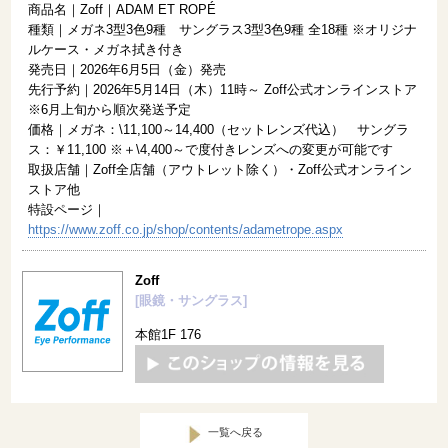
商品名｜Zoff｜ADAM ET ROPÉ
種類｜メガネ3型3色9種 サングラス3型3色9種 全18種 ※オリジナ
ルケース・メガネ拭き付き
発売日｜2026年6月5日（金）発売
先行予約｜2026年5月14日（木）11時～ Zoff公式オンラインストア
※6月上旬から順次発送予定
価格｜メガネ：\11,100～14,400（セットレンズ代込） サングラ
ス：￥11,100 ※＋\4,400～で度付きレンズへの変更が可能です
取扱店舗｜Zoff全店舗（アウトレット除く）・Zoff公式オンライン
ストア他
特設ページ｜
https://www.zoff.co.jp/shop/contents/adametrope.aspx
Zoff
[眼鏡・サングラス]
本館1F 176
一覧へ戻る