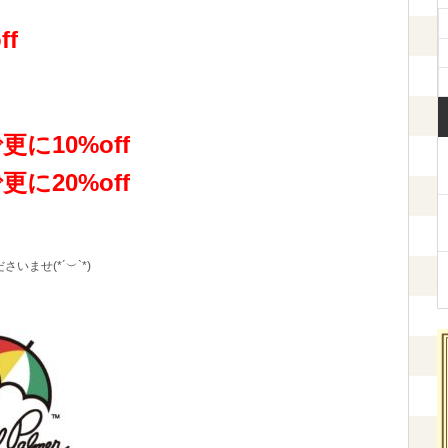
f
に10%off
に20%off
ませ(*´︶`*)