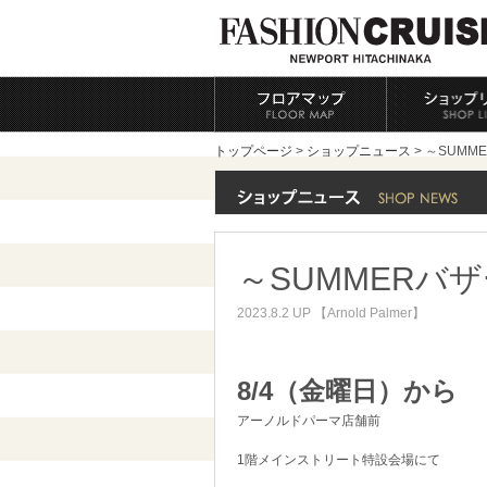
トップページ
>
ショップニュース
> ～SUM
～SUMMERバ
2023.8.2 UP 【Arnold Palmer】
8/4（金曜日）から
アーノルドパーマ店舗前
1階メインストリート特設会場にて