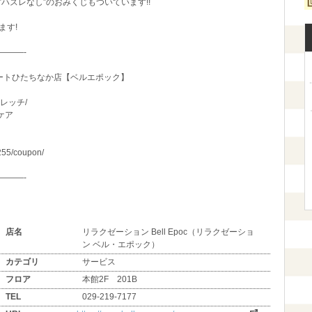
ハズレなし”のおみくじもついています!!
ます!
———-
ーポートひたちなか店【ベルエポック】
レッチ/
ケア
0255/coupon/
———-
店名
リラクゼーション Bell Epoc（リラクゼーショ
ン ベル・エポック）
カテゴリ
サービス
フロア
本館2F 201B
TEL
029-219-7177