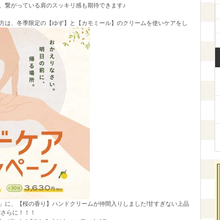
、繋がっている肩のスッキリ感も期待できます♪
方は、冬季限定の【ゆず】と【カモミール】のクリームを使いケアをし
」に、【桜の香り】ハンドクリームが仲間入りしました!甘すぎない上品
!さらに！！！