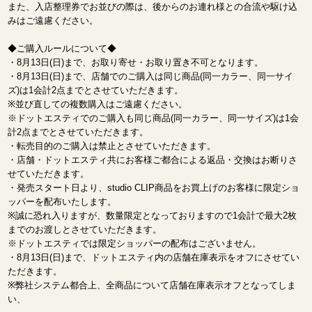
また、入店整理券でお並びの際は、後からのお連れ様との合流や駆け込
みはご遠慮ください。
◆ご購入ルールについて◆
・8月13日(日)まで、お取り寄せ・お取り置き不可となります。
・8月13日(日)まで、店舗でのご購入は同じ商品(同一カラー、同一サイ
ズ)は1会計2点までとさせていただきます。
※並び直しての複数購入はご遠慮ください。
※ドットエスティでのご購入も同じ商品(同一カラー、同一サイズ)は1会
計2点までとさせていただきます。
・転売目的のご購入は禁止とさせていただきます。
・店舗・ドットエスティ共にお客様ご都合による返品・交換はお断りさ
せていただきます。
・発売スタート日より、studio CLIP商品をお買上げのお客様に限定ショ
ッパーを配布いたします。
※誠に恐れ入りますが、数量限定となっておりますので1会計で最大2枚
までのお渡しとさせていただきます。
※ドットエスティでは限定ショッパーの配布はございません。
・8月13日(日)まで、ドットエスティ内の店舗在庫表示をオフにさせてい
ただきます。
※弊社システム都合上、全商品について店舗在庫表示オフとなってしま
い、